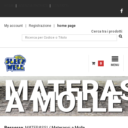
HOME
|
AGENZIA ENTRATE
|
CONTATTI
My account
|
Registrazione
|
home page
Cerca tra i prodotti
:
0
MENU
MATERA
A MOLLE
Percorso
:
MATERASSI
/ Materassi a Molle