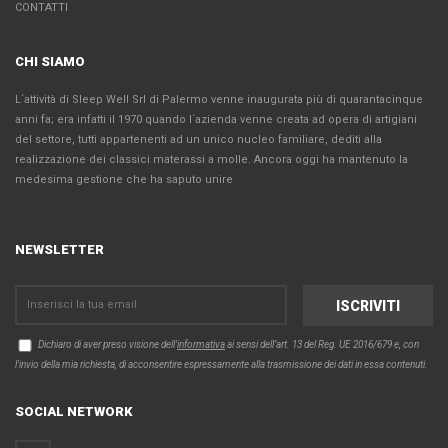
CONTATTI
CHI SIAMO
L´attività di Sleep Well Srl di Palermo venne inaugurata più di quarantacinque
anni fa; era infatti il 1970 quando l´azienda venne creata ad opera di artigiani
del settore, tutti appartenenti ad un unico nucleo familiare, dediti alla
realizzazione dei classici materassi a molle. Ancora oggi ha mantenuto la
medesima gestione che ha saputo unire
NEWSLETTER
Dichiaro di aver preso visione dell'
informativa
ai sensi dell’art. 13 del Reg. UE 2016/679 e, con
l'invio della mia richiesta, di acconsentire espressamente alla trasmissione dei dati in essa contenuti.
SOCIAL NETWORK