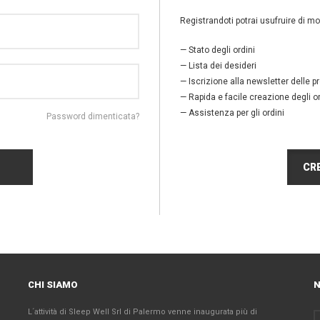
Registrandoti potrai usufruire di mol
— Stato degli ordini
— Lista dei desideri
— Iscrizione alla newsletter delle 
— Rapida e facile creazione degli or
— Assistenza per gli ordini
Password dimenticata?
CR
CHI SIAMO
N
L´attività di Sleep Well Srl di Palermo venne inaugurata più di