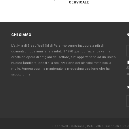
CERVICALE
CHI SIAMO
N
L´attività di Sleep Well Srl di Palermo venne inaugurata più di
quarantacinque anni fa; era infatti il 1970 quando l´azienda venne
creata ad opera di artigiani del settore, tutti appartenenti ad un unico
nucleo familiare, dediti alla realizzazione dei classici materassi a
20
molle. Ancora oggi ha mantenuto la medesima gestione che ha
tr
saputo unire
S
Sleep Well - Materassi, Reti, Letti e Guanciali a P