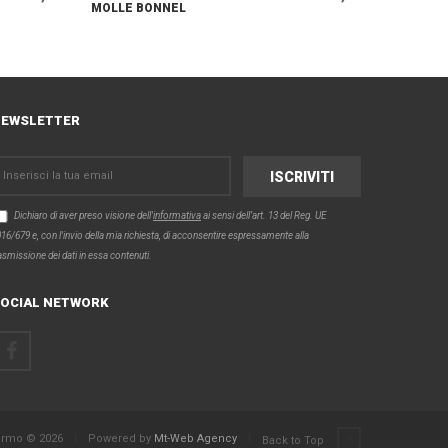
MOLLE BONNEL
EWSLETTER
Dichiaro di aver preso visione dell'
informativa
ai sensi dell’art. 13 del Reg. UE
16/679 e, con l'invio della mia richiesta, di acconsentire espressamente alla
asmissione dei dati in essa contenuti.
OCIAL NETWORK
alermo © 2026
|
Powered by
Mt-Web Agency
|
Back to Top