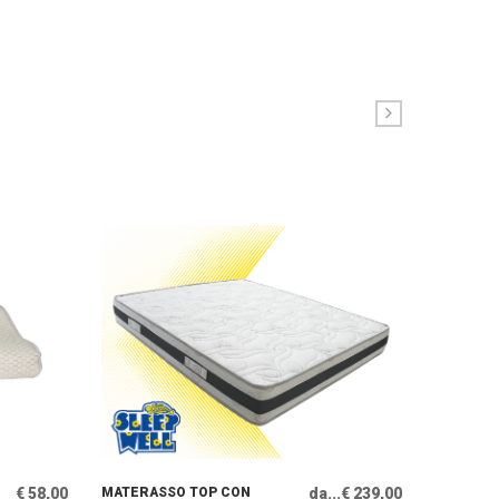
€ 58,00
MATERASSO TOP CON
da...€ 239,00