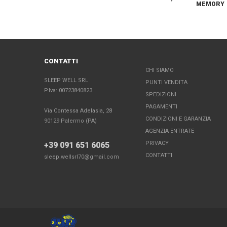
MEMORY
CONTATTI
CHI SIAMO
SLEEP WELL SRL
PUNTI VENDITA
P.Iva: 00723840823
SPEDIZIONI
PAGAMENTI
Via Contessa Adelasia, 28
CONDIZIONI E GARANZIA
90129 Palermo (PA)
AGENZIA ENTRATE
PRIVACY
+39 091 651 6065
CONTATTI
sleep.wellsrl70@gmail.com