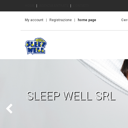
HOME
|
AGENZIA ENTRATE
|
CONTATTI
My account
|
Registrazione
|
home page
Cerc
SLEEP WELL SRL